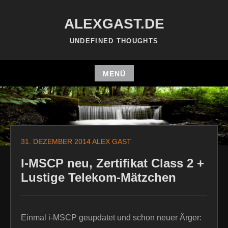
Zum
Inhalt
ALEXGAST.DE
springen
UNDEFINED THOUGHTS
MENÜ
Zum
Inhalt
springen
31. DEZEMBER 2014
ALEX GAST
I-MSCP neu, Zertifikat Class 2 +
Lustige Telekom-Mätzchen
Einmal i-MSCP geupdatet und schon neuer Ärger: