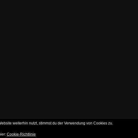
bsite weiterhin nutzt, stimmst du der Verwendung von Cookies zu.
hier:
Cookie-Richtlinie
Copyright © 2026
AlexGast.de
•
Chicago von
Catch Themes