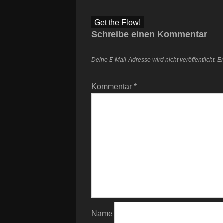
Beitragsnavigation
Get the Flow!
Schreibe einen Kommentar
Deine E-Mail-Adresse wird nicht veröffentlicht.
Er
Kommentar
*
Name